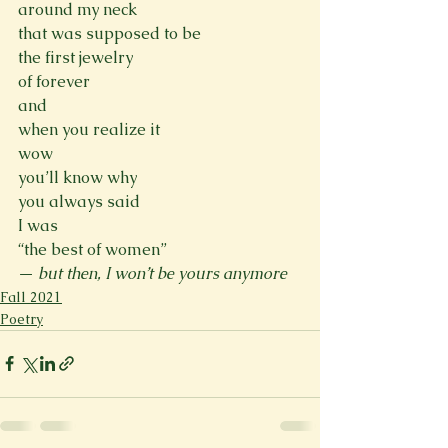
around my neck
that was supposed to be
the first jewelry 
of forever 
and
when you realize it
wow 
you’ll know why
you always said 
I was 
“the best of women”
— 
but then, I won’t be yours anymore
Fall 2021
Poetry