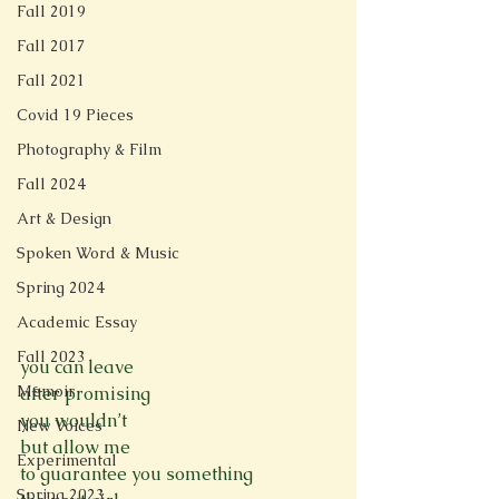
Fall 2019
Fall 2017
Fall 2021
Covid 19 Pieces
Photography & Film
Fall 2024
Art & Design
Spoken Word & Music
Spring 2024
Academic Essay
Fall 2023
you can leave 
Memoir
after promising 
you wouldn’t 
New Voices
but allow me 
Experimental
to guarantee you something 
Spring 2023