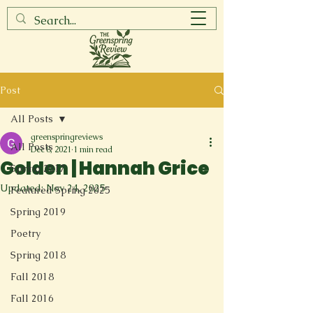
Post
All Posts
greenspringreviews
All Posts
Dec 8, 2021
1 min read
Golden | Hannah Grice
Spring 2017
Updated:
Nov 24, 2025
Featured Spring 2025
Spring 2019
Poetry
Spring 2018
Fall 2018
Fall 2016