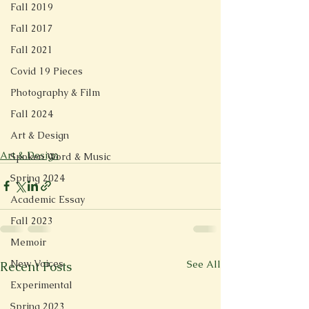
Fall 2019
Fall 2017
Fall 2021
Covid 19 Pieces
Photography & Film
Fall 2024
Art & Design
Art & Design
Spoken Word & Music
Spring 2024
Academic Essay
Fall 2023
Memoir
New Voices
See All
Recent Posts
Experimental
Spring 2023