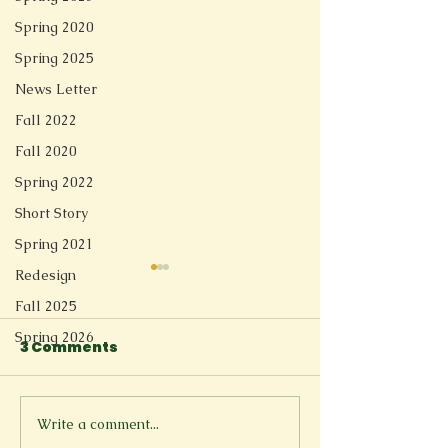
Spring 2020
Spring 2025
News Letter
Fall 2022
Fall 2020
Spring 2022
Short Story
Spring 2021
Redesign
Fall 2025
Spring 2026
3 Comments
Linger
Soft Tech Romantic
Write a comment...