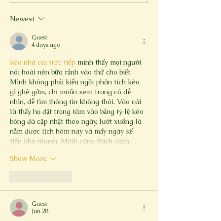
Newest
Guest
4 days ago
kèo nhà cái trực tiếp
 mình thấy mọi người 
nói hoài nên bữa rảnh vào thử cho biết. 
Mình không phải kiểu ngồi phân tích kèo 
gì ghê gớm, chỉ muốn xem trang có dễ 
nhìn, dễ tìm thông tin không thôi. Vào cái 
là thấy họ đặt trọng tâm vào bảng tỷ lệ kèo 
bóng đá cập nhật theo ngày, lướt xuống là 
nắm được lịch hôm nay và mấy ngày kế 
tiếp khá nhanh. Mình cũng thích cách…
Show More
Like
Reply
Guest
Jun 28