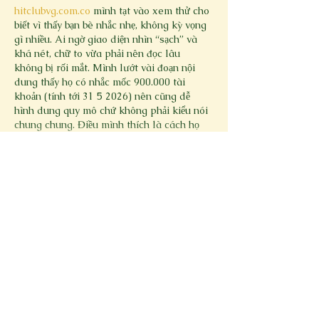
hitclubvg.com.co
 mình tạt vào xem thử cho 
biết vì thấy bạn bè nhắc nhẹ, không kỳ vọng 
gì nhiều. Ai ngờ giao diện nhìn “sạch” và 
khá nét, chữ to vừa phải nên đọc lâu 
không bị rối mắt. Mình lướt vài đoạn nội 
dung thấy họ có nhắc mốc 900.000 tài 
khoản (tính tới 31 5 2026) nên cũng dễ 
hình dung quy mô chứ không phải kiểu nói 
chung chung. Điều mình thích là cách họ 
chia bài…
Show More
Like
Reply
Guest
Jun 17
kèo bóng đá hôm nay
 mình thấy bạn bè bàn 
tán hoài nên cũng ghé thử coi có gì hay. 
Mình không phải dân soi kèo chuyên 
nghiệp, chủ yếu vào xem giao diện có dễ 