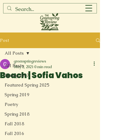
Post
All Posts
greenspringreviews
All Posts
May 2, 2021
0 min read
Beach | Sofia Vahos
Spring 2017
Featured Spring 2025
Spring 2019
Poetry
Spring 2018
Fall 2018
Fall 2016